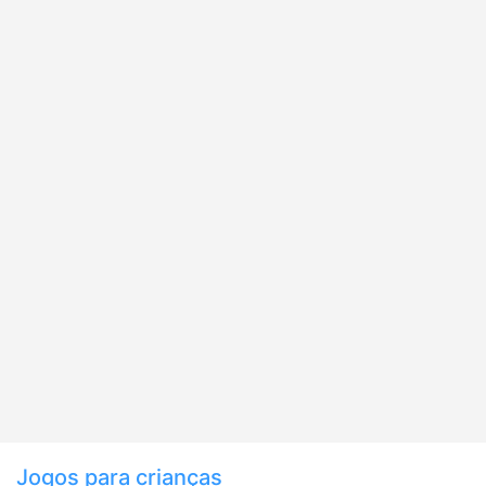
Jogos para crianças