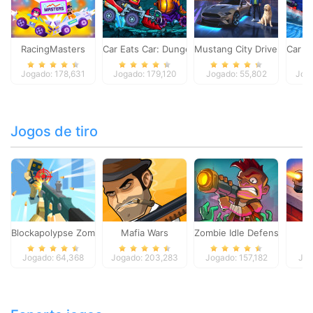
RacingMasters
Car Eats Car: Dungeon Adventure
Mustang City Driver
Car E
Jogado: 178,631
Jogado: 179,120
Jogado: 55,802
Joga
Jogos de tiro
Blockapolypse Zombie Shooter
Mafia Wars
Zombie Idle Defense Onlin
St
Jogado: 64,368
Jogado: 203,283
Jogado: 157,182
Jog