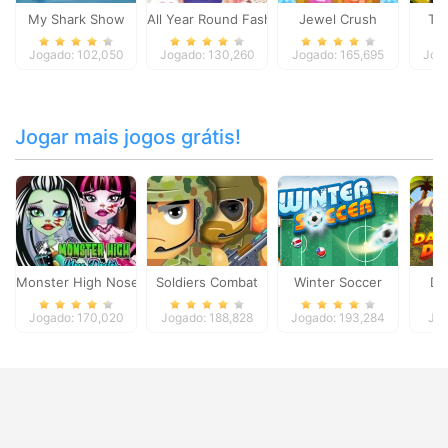
My Shark Show
All Year Round Fashion Frosty Girl
Jewel Crush
To
Jogado: 102,050
Jogado: 130,260
Jogado: 165,695
Joga
Jogar mais jogos grátis!
Monster High Nose Doctor
Soldiers Combat
Winter Soccer
Da
Jogado: 170,020
Jogado: 188,828
Jogado: 193,284
Jog