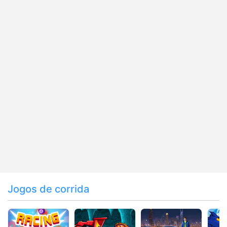
Jogos de corrida