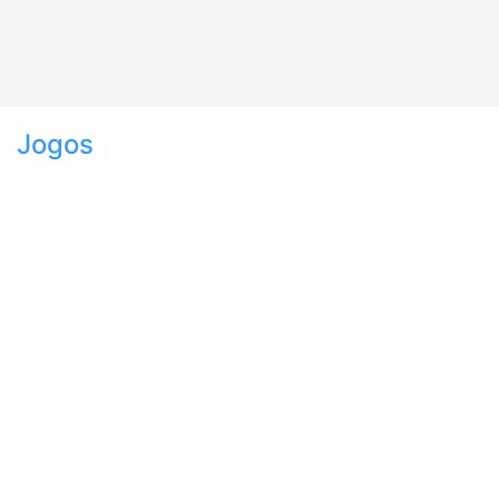
Jogos