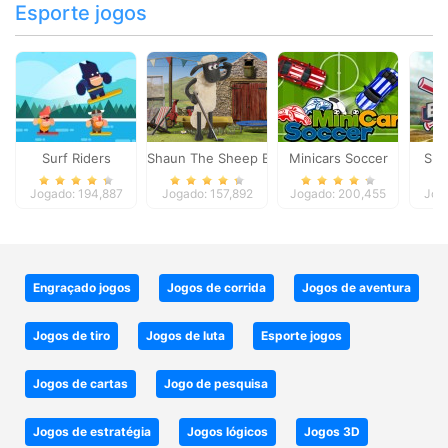
Esporte jogos
Surf Riders
Shaun The Sheep Baahmy Golf
Minicars Soccer
Sup
Jogado: 194,887
Jogado: 157,892
Jogado: 200,455
Jog
Engraçado jogos
Jogos de corrida
Jogos de aventura
Jogos de tiro
Jogos de luta
Esporte jogos
Jogos de cartas
Jogo de pesquisa
Jogos de estratégia
Jogos lógicos
Jogos 3D