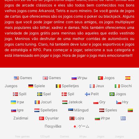
jogos de arcade clássicos e eles são todos bem conhecidos nos bons
velhos jogos como Arkanoid, Tetris e ouro mineiro. Se você gosta de jogos
de cartas que oferecemos são os jogos como o poker ou blackjack. Alguns
jogos que você pode jogar online com seus amigos, os jogos multiplayer
mais populares são bilhar, xadrez e damas. Nós também oferecemos uma
variedade de jogos grátis para meninas são aqueles que estão vestindo
jogo. Meninos vão desfrutar de uma melhor corridas de automóveis ou
jogos carro tuning. Claro, há também deve lutar e jogos esportivos e jogos
de estratégia e RPG. Para começar a jogar, selecione a sua categoria e
está interessado em jogar o jogo. Hora de jogar o jogo mais emocionante!!!
Games
Games
Игры
Jogos
Juegos
Spiele
Spelletjes
Jeux
Giochi
Spill
Spel
Spil
Pelit
Jogos
Ігри
Jocuri
Jatekok
Gry
Hry
Igre
Spelletjes
Mängud
Speles
Zaidimai
Oyunlar
Lojra
Игри
Παιχνίδια
ゲーム
free games
123spill
Games
Игры
Jogos
Juegos