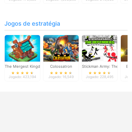
Jogos de estratégia
The Mergest Kingdom
Colossatron
Stickman Army: The Defen
Bl
Jogado: 423,194
Jogado: 16,549
Jogado: 228,495
Joga