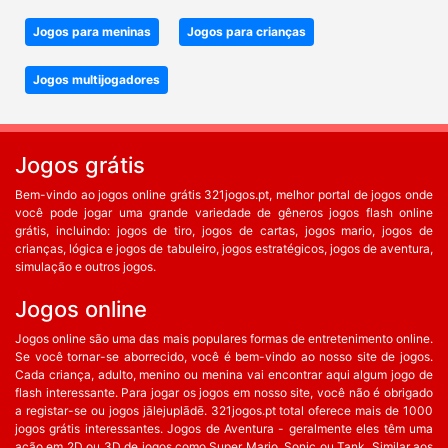
Jogos para meninas
Jogos para crianças
Jogos multijogadores
Jogos grátis
Bem-vindo ao jogos online grátis 321jogos.pt, melhor portal de jogos onde
você pode jogar uma grande variedade de gêneros jogos flash online
grátis, incluindo: jogos de tiro, jogos de cartas, jogos mario, jogos de
crianças, lógica e jogos de tabuleiro, jogos estratégicos, jogos de aventura,
simulação e outros jogos.
Jogos online
Jogos online são uma das mais populares formas de entretenimento online.
Se você tornar-se aborrecido, você é bem-vindo ao nosso site de jogos.
Cada criança, adulto, menino ou menina vai encontrar aqui algum jogo de
flash interessante. Para jogar os jogos em nosso site, você não é obrigado
a registar-se ou jogos jālejuplādē. 321jogos.pt total oferece mais de 1000
jogos grátis interessantes. Jogos de Aventura - geralmente eles têm uma
ação em 2D ou 3D de jogos como Super Mario, Sonic ou Tank. Similar aos