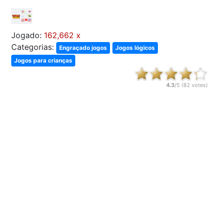
Jogado:
162,662 x
Categorias:
Engraçado jogos
Jogos lógicos
Jogos para crianças
4.3
/5 (
82
votes)