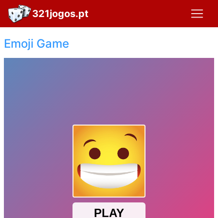
321jogos.pt
Emoji Game