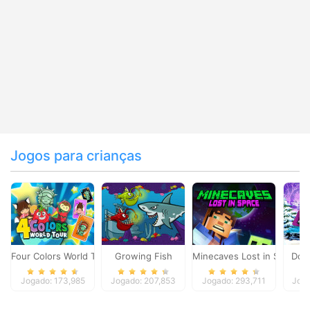
Jogos para crianças
Four Colors World Tour
Growing Fish
Minecaves Lost in Space
Dol
Jogado: 173,985
Jogado: 207,853
Jogado: 293,711
Joga