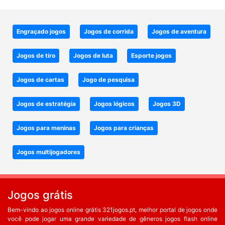
Engraçado jogos
Jogos de corrida
Jogos de aventura
Jogos de tiro
Jogos de luta
Esporte jogos
Jogos de cartas
Jogo de pesquisa
Jogos de estratégia
Jogos lógicos
Jogos 3D
Jogos para meninas
Jogos para crianças
Jogos multijogadores
Jogos grátis
Bem-vindo ao jogos online grátis 321jogos.pt, melhor portal de jogos onde
você pode jogar uma grande variedade de gêneros jogos flash online