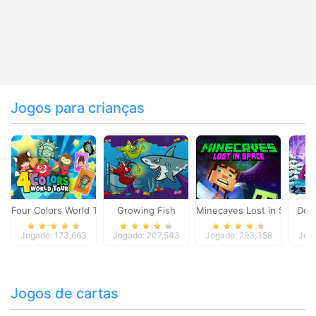
Jogos para crianças
Four Colors World Tour
Growing Fish
Minecaves Lost in Space
Dol
Jogado: 173,663
Jogado: 207,543
Jogado: 293,358
Joga
Jogos de cartas