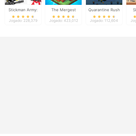
Stickman Army:
The Mergest
Quarantine Rush
S
The Defenders
Kingdom
Jogado: 228,379
Jogado: 423,012
Jogado: 112,604
Jo