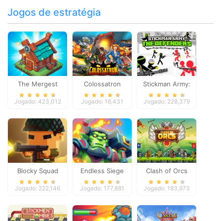
Jogos de estratégia
The Mergest
Colossatron
Stickman Army:
Kingdom
The Defenders
Jogado: 423,012
Jogado: 16,431
Jogado: 228,379
Blocky Squad
Endless Siege
Clash of Orcs
Jogado: 222,146
Jogado: 177,881
Jogado: 183,973