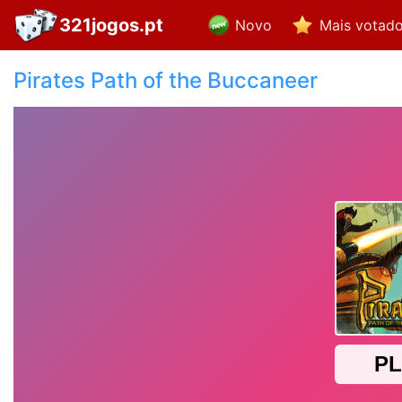
321jogos.pt
Novo
Mais votad
Pirates Path of the Buccaneer