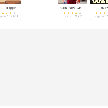
hot Trigger
Babs: New Girl In
Tank W
School
gado: 102,941
Jogado: 69,982
Jogado: 1