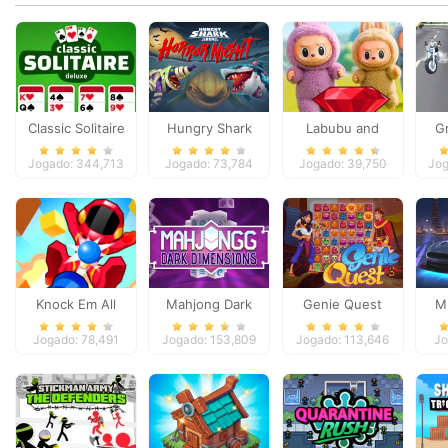
Classic Solitaire
Hungry Shark
Labubu and
G
Deluxe
Arena Horror Night
Treasures: Fun
Cri
Jogado: 344,713
Jogado: 73,784
Jogado: 39,750
Jog
Adventure
Knock Em All
Mahjong Dark
Genie Quest
M
Dimensions
Jogado: 78,491
Jogado: 153,809
Jogado: 113,646
Jo