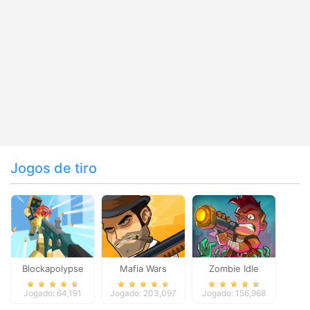
Jogos de tiro
Blockapolypse
Mafia Wars
Zombie Idle
Zombie Shooter
Defense Online
Jogado: 64,191
Jogado: 203,097
Jogado: 156,968