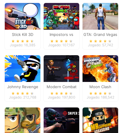
Stick Kill 3D
Impostors vs
GTA: Grand Vegas
Zombies: Survival
Crime
Jogado: 16,385
Jogado: 107,167
Jogado: 57,742
Johnny Revenge
Modern Combat
Moon Clash
Defense
Heroes
Jogado: 212,768
Jogado: 197,800
Jogado: 186,542