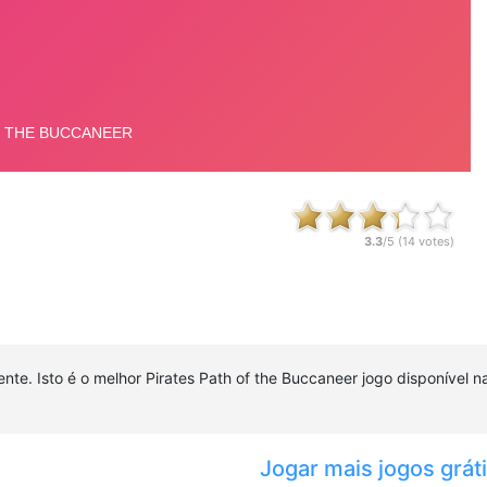
3.3
/5 (
14
votes)
nte. Isto é o melhor Pirates Path of the Buccaneer jogo disponível na
Jogar mais jogos gráti