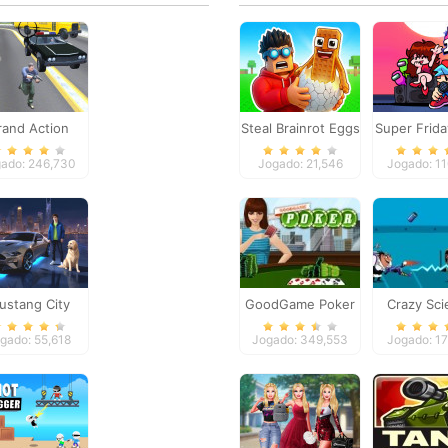
rand Action
Steal Brainrot Eggs
Super Frida
me: New York
Funk
ado: 246,730
Jogado: 21,546
Jogado: 1
Car Gang
ustang City
GoodGame Poker
Crazy Sci
Driver
gado: 55,618
Jogado: 349,553
Jogado: 1