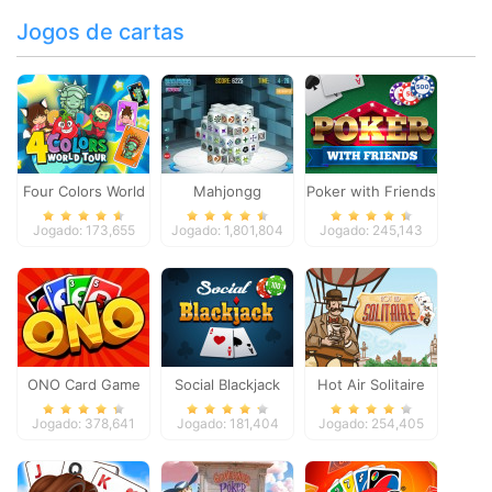
Jogos de cartas
Four Colors World
Mahjongg
Poker with Friends
Tour
Dimensions
Jogado: 173,655
Jogado: 1,801,804
Jogado: 245,143
ONO Card Game
Social Blackjack
Hot Air Solitaire
Jogado: 378,641
Jogado: 181,404
Jogado: 254,405