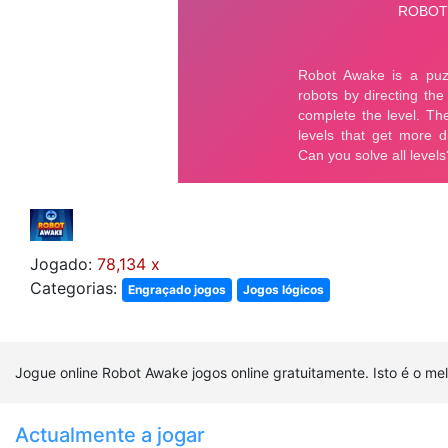
Jogado:
78,134 x
Categorias:
Engraçado jogos
Jogos lógicos
Jogue online Robot Awake jogos online gratuitamente. Isto é o me
Actualmente a jogar