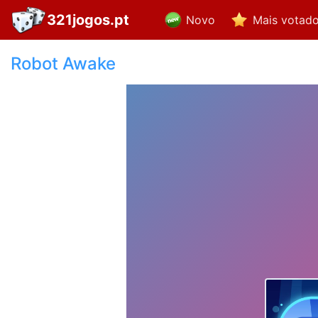
321jogos.pt
Novo
Mais votad
Robot Awake