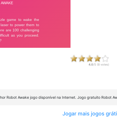
4.0
/5 (
8
votes)
lhor Robot Awake jogo disponível na Internet. Jogo gratuito Robot Aw
Jogar mais jogos gráti