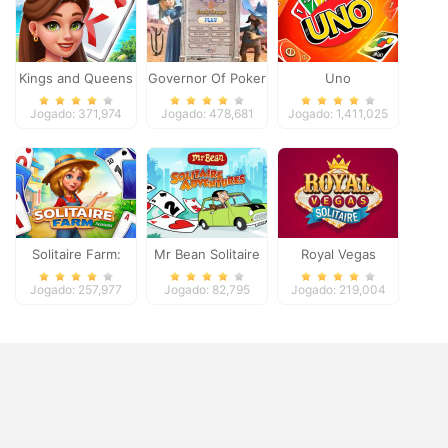
Kings and Queens
Governor Of Poker
Uno
Solitaire Tripeaks
2
Jogado: 371,974
Jogado: 478,681
Jogado: 1,411,025
Solitaire Farm:
Mr Bean Solitaire
Royal Vegas
Seasons
Adventures
Solitaire
Jogado: 257,977
Jogado: 82,795
Jogado: 219,004