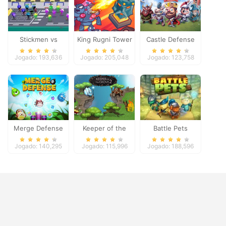
Stickmen vs
King Rugni Tower
Castle Defense
Zombies
Defense
Jogado: 193,636
Jogado: 205,048
Jogado: 123,758
Merge Defense
Keeper of the
Battle Pets
Grove 2
Jogado: 140,295
Jogado: 115,996
Jogado: 188,596