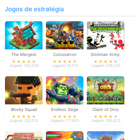
Jogos de estratégia
The Mergest
Colossatron
Stickman Army:
Kingdom
The Defenders
Jogado: 422,939
Jogado: 16,373
Jogado: 228,332
Blocky Squad
Endless Siege
Clash of Orcs
Jogado: 222,103
Jogado: 177,835
Jogado: 183,933