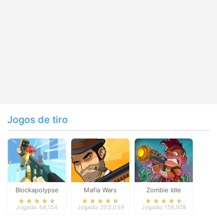
Jogos de tiro
Blockapolypse
Mafia Wars
Zombie Idle
Zombie Shooter
Defense Online
Jogado: 64,154
Jogado: 203,039
Jogado: 156,928