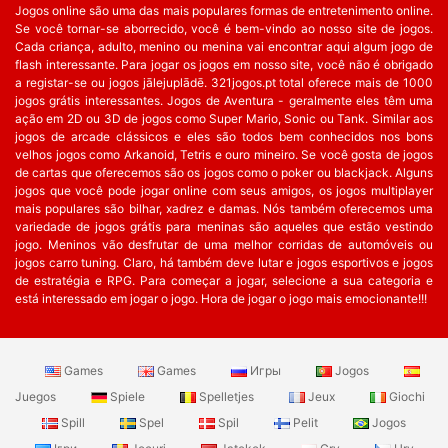
Jogos online são uma das mais populares formas de entretenimento online.
Se você tornar-se aborrecido, você é bem-vindo ao nosso site de jogos.
Cada criança, adulto, menino ou menina vai encontrar aqui algum jogo de
flash interessante. Para jogar os jogos em nosso site, você não é obrigado
a registar-se ou jogos jālejuplādē. 321jogos.pt total oferece mais de 1000
jogos grátis interessantes. Jogos de Aventura - geralmente eles têm uma
ação em 2D ou 3D de jogos como Super Mario, Sonic ou Tank. Similar aos
jogos de arcade clássicos e eles são todos bem conhecidos nos bons
velhos jogos como Arkanoid, Tetris e ouro mineiro. Se você gosta de jogos
de cartas que oferecemos são os jogos como o poker ou blackjack. Alguns
jogos que você pode jogar online com seus amigos, os jogos multiplayer
mais populares são bilhar, xadrez e damas. Nós também oferecemos uma
variedade de jogos grátis para meninas são aqueles que estão vestindo
jogo. Meninos vão desfrutar de uma melhor corridas de automóveis ou
jogos carro tuning. Claro, há também deve lutar e jogos esportivos e jogos
de estratégia e RPG. Para começar a jogar, selecione a sua categoria e
está interessado em jogar o jogo. Hora de jogar o jogo mais emocionante!!!
Games
Games
Игры
Jogos
Juegos
Spiele
Spelletjes
Jeux
Giochi
Spill
Spel
Spil
Pelit
Jogos