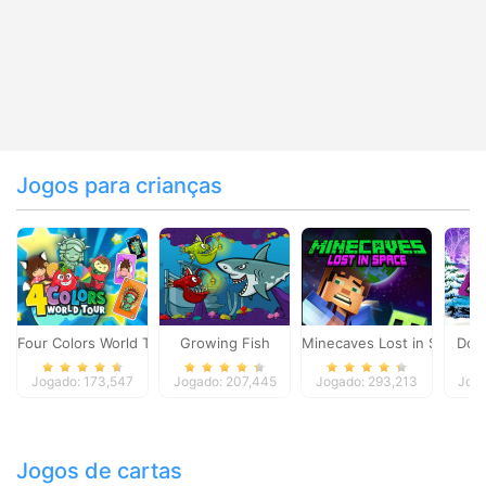
Jogos para crianças
Four Colors World Tour
Growing Fish
Minecaves Lost in Space
Dol
Jogado: 173,547
Jogado: 207,445
Jogado: 293,213
Joga
Jogos de cartas