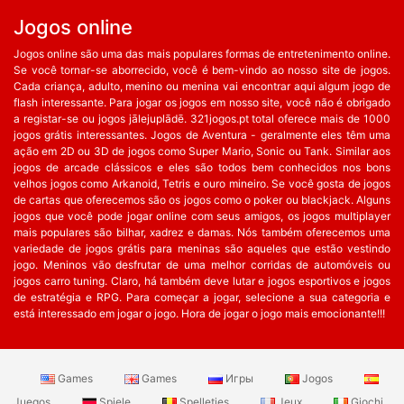
Jogos online
Jogos online são uma das mais populares formas de entretenimento online.
Se você tornar-se aborrecido, você é bem-vindo ao nosso site de jogos.
Cada criança, adulto, menino ou menina vai encontrar aqui algum jogo de
flash interessante. Para jogar os jogos em nosso site, você não é obrigado
a registar-se ou jogos jālejuplādē. 321jogos.pt total oferece mais de 1000
jogos grátis interessantes. Jogos de Aventura - geralmente eles têm uma
ação em 2D ou 3D de jogos como Super Mario, Sonic ou Tank. Similar aos
jogos de arcade clássicos e eles são todos bem conhecidos nos bons
velhos jogos como Arkanoid, Tetris e ouro mineiro. Se você gosta de jogos
de cartas que oferecemos são os jogos como o poker ou blackjack. Alguns
jogos que você pode jogar online com seus amigos, os jogos multiplayer
mais populares são bilhar, xadrez e damas. Nós também oferecemos uma
variedade de jogos grátis para meninas são aqueles que estão vestindo
jogo. Meninos vão desfrutar de uma melhor corridas de automóveis ou
jogos carro tuning. Claro, há também deve lutar e jogos esportivos e jogos
de estratégia e RPG. Para começar a jogar, selecione a sua categoria e
está interessado em jogar o jogo. Hora de jogar o jogo mais emocionante!!!
Games
Games
Игры
Jogos
Juegos
Spiele
Spelletjes
Jeux
Giochi