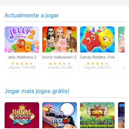
Actualmente a jogar
Jelly Madness 2
Iconic Halloween Costumes
Candy Riddles: Free Match
Pe
Jogado: 148,468
Jogado: 22,489
Jogado: 246,043
Jog
Jogar mais jogos grátis!