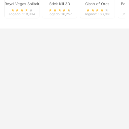
Royal Vegas Solitaire
Stick Kill 3D
Clash of Orcs
Bask
Jogado: 218,904
Jogado: 16,257
Jogado: 183,861
Joga