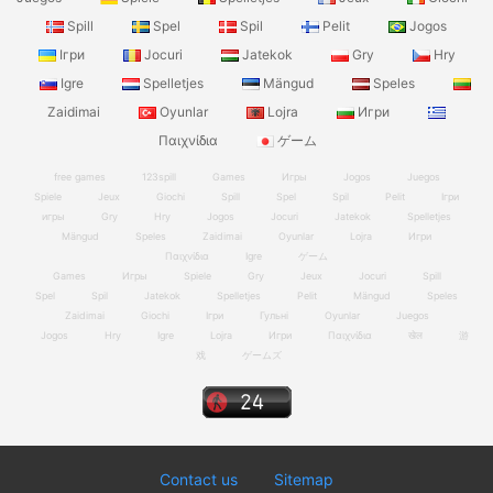
Spill
Spel
Spil
Pelit
Jogos
Ігри
Jocuri
Jatekok
Gry
Hry
Igre
Spelletjes
Mängud
Speles
Zaidimai
Oyunlar
Lojra
Игри
Παιχνίδια
ゲーム
free games
123spill
Games
Игры
Jogos
Juegos
Spiele
Jeux
Giochi
Spill
Spel
Spil
Pelit
Ігри
игры
Gry
Hry
Jogos
Jocuri
Jatekok
Spelletjes
Mängud
Speles
Zaidimai
Oyunlar
Lojra
Игри
Παιχνίδια
Igre
ゲーム
Games
Игры
Spiele
Gry
Jeux
Jocuri
Spill
Spel
Spil
Jatekok
Spelletjes
Pelit
Mängud
Speles
Zaidimai
Giochi
Ігри
Гульні
Oyunlar
Juegos
Jogos
Hry
Igre
Lojra
Игри
Παιχνίδια
खेल
游
戏
ゲームズ
Contact us
Sitemap