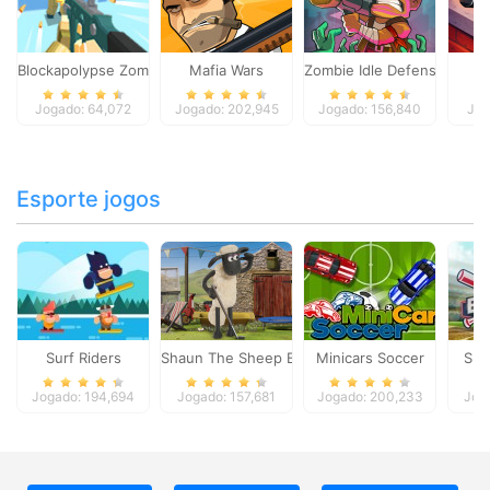
Blockapolypse Zombie Shooter
Mafia Wars
Zombie Idle Defense Onlin
St
Jogado: 64,072
Jogado: 202,945
Jogado: 156,840
Jog
Esporte jogos
Surf Riders
Shaun The Sheep Baahmy Golf
Minicars Soccer
Sup
Jogado: 194,694
Jogado: 157,681
Jogado: 200,233
Jog