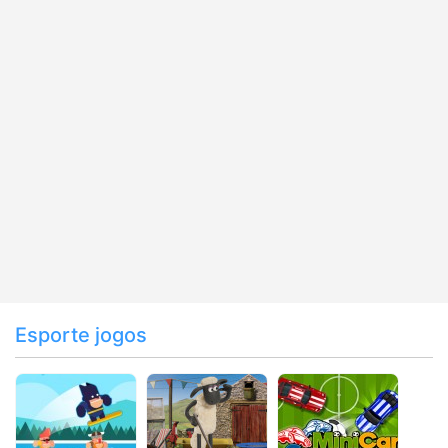
Esporte jogos