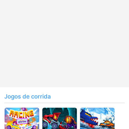
Jogos de corrida