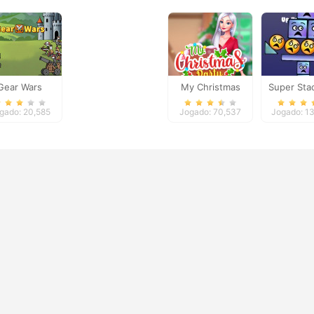
Gear Wars
My Christmas
Super Sta
Party Prep
gado: 20,585
Jogado: 70,537
Jogado: 1