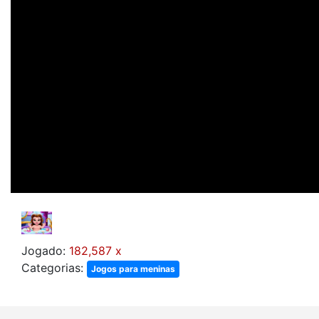
Jogado:
182,587 x
Categorias:
Jogos para meninas