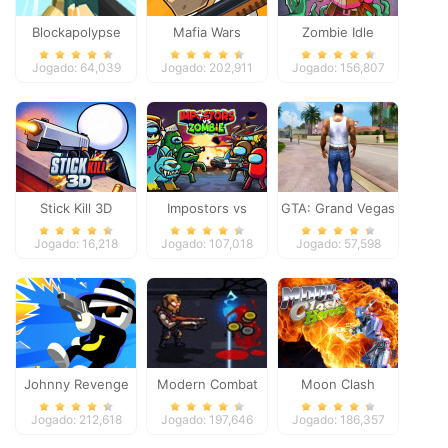
Blockapolypse
Mafia Wars
Zombie Idle
Zombie Shooter
Defense Online
Jogado: 64,039
Jogado: 202,911
Jogado: 156,807
Stick Kill 3D
Impostors vs
GTA: Grand Vegas
Zombies: Survival
Crime
Jogado: 16,218
Jogado: 107,018
Jogado: 57,598
Johnny Revenge
Modern Combat
Moon Clash
Defense
Heroes
Jogado: 212,618
Jogado: 197,646
Jogado: 186,357