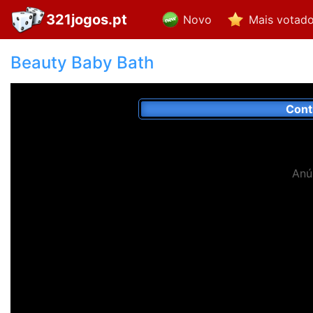
321jogos.pt
Novo
Mais votad
Beauty Baby Bath
Cont
Anú