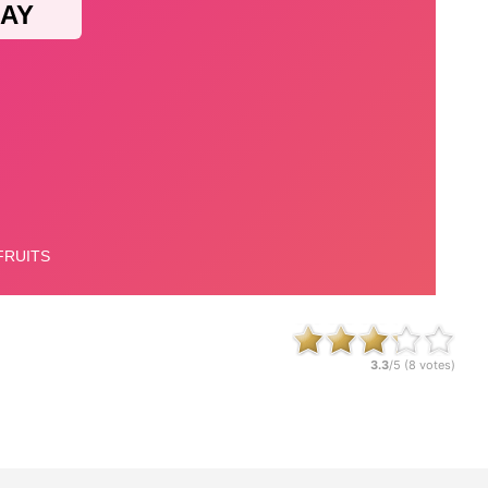
3.3
/5 (
8
votes)