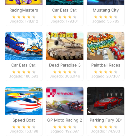
RacingMasters
Car Eats Car:
Mustang City
Dungeon
Driver
Jogado: 178,612
Jogado: 179,101
Jogado: 55,785
Adventure
Car Eats Car:
Dead Paradise 3
Paintball Races
Winter Adventure
Jogado: 180,593
Jogado: 306,046
Jogado: 207,107
Speed Boat
GP Moto Racing 2
Parking Fury 3D:
Extreme Racing
Night Thief
Jogado: 153,198
Jogado: 192,697
Jogado: 174,903