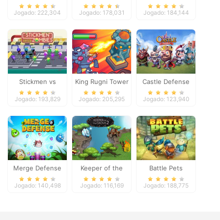
Jogado: 222,304
Jogado: 178,031
Jogado: 184,144
Stickmen vs
King Rugni Tower
Castle Defense
Zombies
Defense
Jogado: 193,829
Jogado: 205,295
Jogado: 123,940
Merge Defense
Keeper of the
Battle Pets
Grove 2
Jogado: 140,498
Jogado: 116,169
Jogado: 188,775