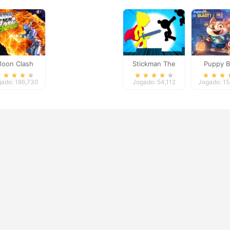
oon Clash
Stickman The
Puppy B
Heroes
Flash
gado: 186,730
Jogado: 54,112
Jogado: 1