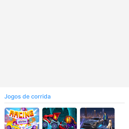
Jogos de corrida