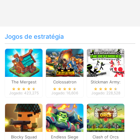
Jogos de estratégia
The Mergest
Colossatron
Stickman Army:
Kingdom
The Defenders
Jogado: 423,275
Jogado: 16,606
Jogado: 228,528
Blocky Squad
Endless Siege
Clash of Orcs