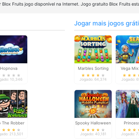
 Blox Fruits jogo disponível na Internet. Jogo gratuito Blox Fruits es
Jogar mais jogos gráti
Hopnova
Marbles Sorting
Vega Mix
Advent
gado: 10,346
Jogado: 64,374
Jogado: 6
 The Robber
Spooky Halloween
Princes
Hidden Pumpkin
Fantasy Ma
gado: 213,501
Jogado: 40,181
Jogado: 7