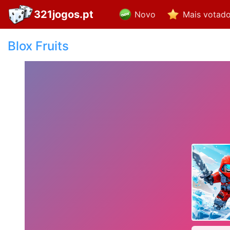
321jogos.pt
Novo
Mais votad
Blox Fruits