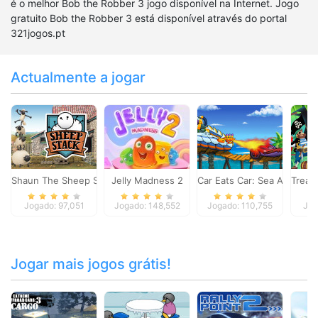
é o melhor Bob the Robber 3 jogo disponível na Internet. Jogo
gratuito Bob the Robber 3 está disponível através do portal
321jogos.pt
Actualmente a jogar
Shaun The Sheep Sheep Stack
Jelly Madness 2
Car Eats Car: Sea Adventu
Treas
Jogado: 97,051
Jogado: 148,552
Jogado: 110,755
Jog
Jogar mais jogos grátis!