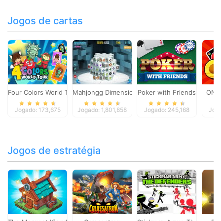
Jogos de cartas
Four Colors World Tour
Mahjongg Dimensions
Poker with Friends
ONO
Jogado: 173,675
Jogado: 1,801,858
Jogado: 245,168
Joga
Jogos de estratégia