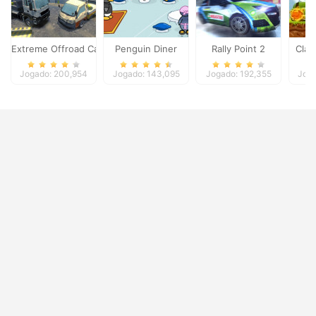
Extreme Offroad Cars 3: Cargo
Penguin Diner
Rally Point 2
Clas
Jogado: 200,954
Jogado: 143,095
Jogado: 192,355
Joga