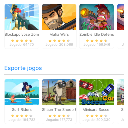
Blockapolypse Zombie Shooter
Mafia Wars
Zombie Idle Defense Onlin
St
Jogado: 64,170
Jogado: 203,066
Jogado: 156,946
Jog
Esporte jogos
Surf Riders
Shaun The Sheep Baahmy Golf
Minicars Soccer
Sup
Jogado: 194,782
Jogado: 157,773
Jogado: 200,330
Joga