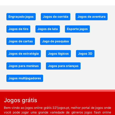
Engraçado jogos
Jogos de corrida
Jogos de aventura
Jogos de tiro
Jogos de luta
Esporte jogos
Jogos de cartas
Jogo de pesquisa
Jogos de estratégia
Jogos lógicos
Jogos 3D
Jogos para meninas
Jogos para crianças
Jogos multijogadores
Jogos grátis
Bem-vindo ao jogos online grátis 321jogos.pt, melhor portal de jogos onde
você pode jogar uma grande variedade de gêneros jogos flash online