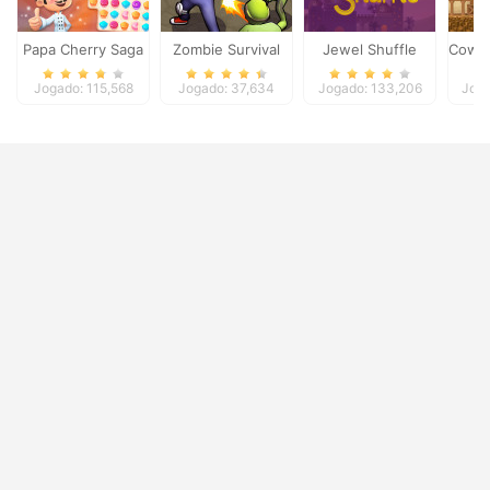
Papa Cherry Saga
Zombie Survival
Jewel Shuffle
Cowbo
Jogado: 115,568
Jogado: 37,634
Jogado: 133,206
Joga