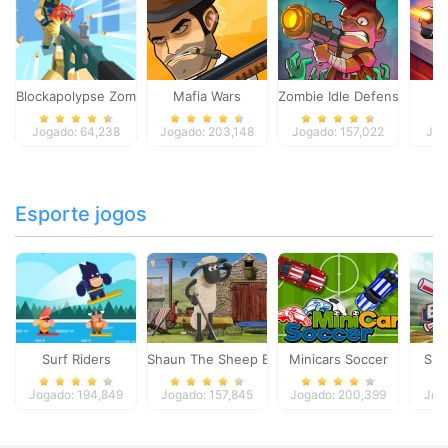
Blockapolypse Zombie Shooter
Mafia Wars
Zombie Idle Defense Onlin
St
Jogado: 64,238
Jogado: 203,148
Jogado: 157,022
Jog
Esporte jogos
Surf Riders
Shaun The Sheep Baahmy Golf
Minicars Soccer
Sup
Jogado: 194,849
Jogado: 157,845
Jogado: 200,399
Jog