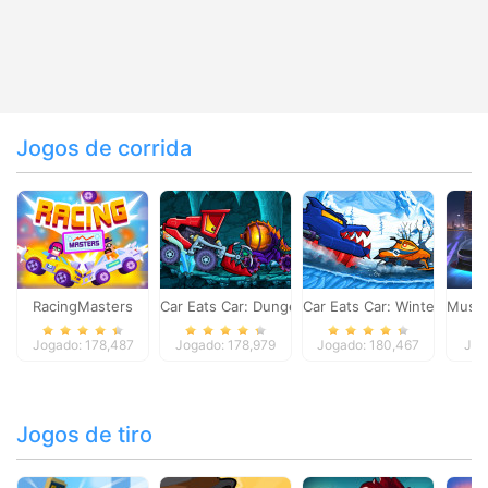
Jogos de corrida
RacingMasters
Car Eats Car: Dungeon Adventure
Car Eats Car: Winter Adve
Musta
Jogado: 178,487
Jogado: 178,979
Jogado: 180,467
Jog
Jogos de tiro