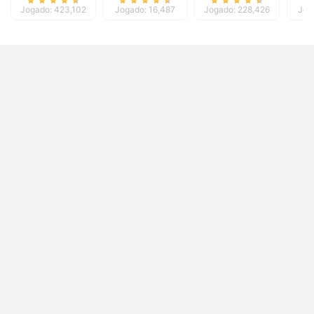
Jogado: 423,102
Jogado: 16,487
Jogado: 228,426
Jog