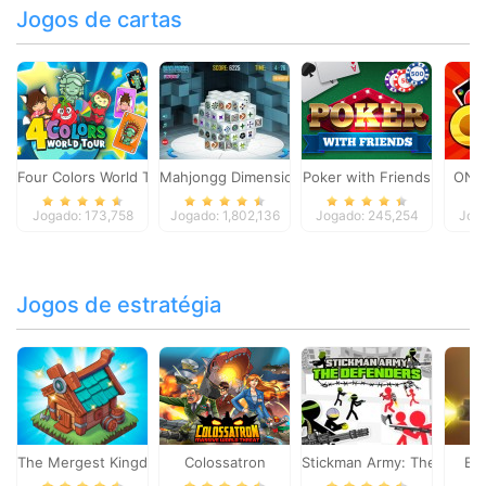
Jogos de cartas
Four Colors World Tour
Mahjongg Dimensions
Poker with Friends
ONO
Jogado: 173,758
Jogado: 1,802,136
Jogado: 245,254
Joga
Jogos de estratégia
The Mergest Kingdom
Colossatron
Stickman Army: The Defen
Bl