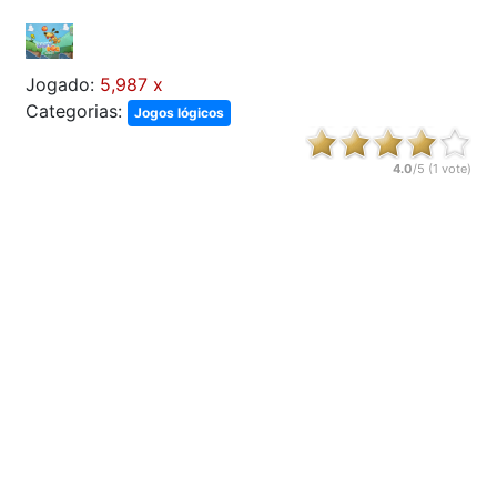
Jogado:
5,987 x
Categorias:
Jogos lógicos
4.0
/5 (
1
vote)