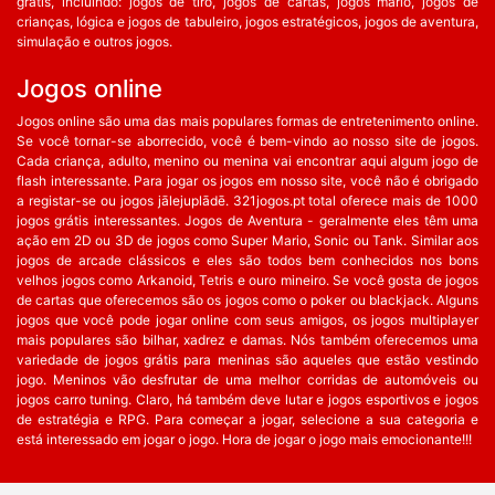
grátis, incluindo: jogos de tiro, jogos de cartas, jogos mario, jogos de
crianças, lógica e jogos de tabuleiro, jogos estratégicos, jogos de aventura,
simulação e outros jogos.
Jogos online
Jogos online são uma das mais populares formas de entretenimento online.
Se você tornar-se aborrecido, você é bem-vindo ao nosso site de jogos.
Cada criança, adulto, menino ou menina vai encontrar aqui algum jogo de
flash interessante. Para jogar os jogos em nosso site, você não é obrigado
a registar-se ou jogos jālejuplādē. 321jogos.pt total oferece mais de 1000
jogos grátis interessantes. Jogos de Aventura - geralmente eles têm uma
ação em 2D ou 3D de jogos como Super Mario, Sonic ou Tank. Similar aos
jogos de arcade clássicos e eles são todos bem conhecidos nos bons
velhos jogos como Arkanoid, Tetris e ouro mineiro. Se você gosta de jogos
de cartas que oferecemos são os jogos como o poker ou blackjack. Alguns
jogos que você pode jogar online com seus amigos, os jogos multiplayer
mais populares são bilhar, xadrez e damas. Nós também oferecemos uma
variedade de jogos grátis para meninas são aqueles que estão vestindo
jogo. Meninos vão desfrutar de uma melhor corridas de automóveis ou
jogos carro tuning. Claro, há também deve lutar e jogos esportivos e jogos
de estratégia e RPG. Para começar a jogar, selecione a sua categoria e
está interessado em jogar o jogo. Hora de jogar o jogo mais emocionante!!!