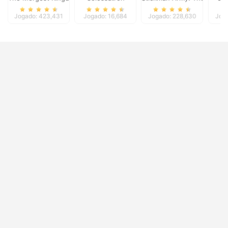
Jogado: 423,431
Jogado: 16,684
Jogado: 228,630
Joga