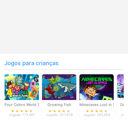
Jogos para crianças
Four Colors World Tour
Growing Fish
Minecaves Lost in Space
Dol
Jogado: 173,967
Jogado: 207,838
Jogado: 293,684
Joga