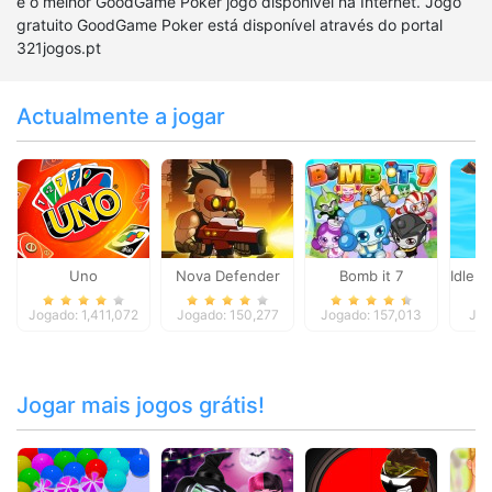
é o melhor GoodGame Poker jogo disponível na Internet. Jogo
gratuito GoodGame Poker está disponível através do portal
321jogos.pt
Actualmente a jogar
Uno
Nova Defender
Bomb it 7
Idle A
Jogado: 1,411,072
Jogado: 150,277
Jogado: 157,013
Jog
Jogar mais jogos grátis!