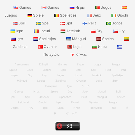
Games
Games
Игры
Jogos
Juegos
Spiele
Spelletjes
Jeux
Giochi
Spill
Spel
Spil
Pelit
Jogos
Ігри
Jocuri
Jatekok
Gry
Hry
Igre
Spelletjes
Mängud
Speles
Zaidimai
Oyunlar
Lojra
Игри
Παιχνίδια
ゲーム
free games
123spill
Games
Игры
Jogos
Juegos
Spiele
Jeux
Giochi
Spill
Spel
Spil
Pelit
Ігри
игры
Gry
Hry
Jogos
Jocuri
Jatekok
Spelletjes
Mängud
Speles
Zaidimai
Oyunlar
Lojra
Игри
Παιχνίδια
Igre
ゲーム
Games
Игры
Spiele
Gry
Jeux
Jocuri
Spill
Spel
Spil
Jatekok
Spelletjes
Pelit
Mängud
Speles
Zaidimai
Giochi
Ігри
Гульні
Oyunlar
Juegos
Jogos
Hry
Igre
Lojra
Игри
Παιχνίδια
खेल
游
戏
ゲームズ