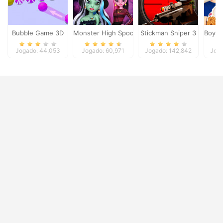
Bubble Game 3D
Monster High Spooky Fashion
Stickman Sniper 3
Boyfr
Jogado: 44,053
Jogado: 60,971
Jogado: 142,842
Joga