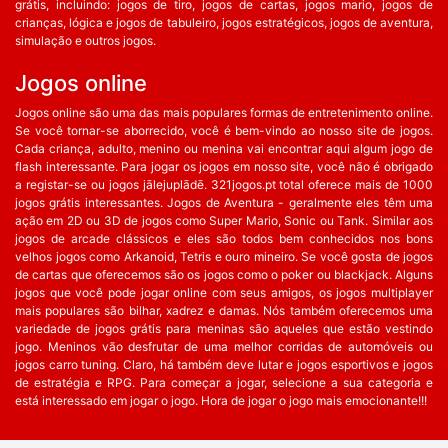
grátis, incluindo: jogos de tiro, jogos de cartas, jogos mario, jogos de
crianças, lógica e jogos de tabuleiro, jogos estratégicos, jogos de aventura,
simulação e outros jogos.
Jogos online
Jogos online são uma das mais populares formas de entretenimento online.
Se você tornar-se aborrecido, você é bem-vindo ao nosso site de jogos.
Cada criança, adulto, menino ou menina vai encontrar aqui algum jogo de
flash interessante. Para jogar os jogos em nosso site, você não é obrigado
a registar-se ou jogos jālejuplādē. 321jogos.pt total oferece mais de 1000
jogos grátis interessantes. Jogos de Aventura - geralmente eles têm uma
ação em 2D ou 3D de jogos como Super Mario, Sonic ou Tank. Similar aos
jogos de arcade clássicos e eles são todos bem conhecidos nos bons
velhos jogos como Arkanoid, Tetris e ouro mineiro. Se você gosta de jogos
de cartas que oferecemos são os jogos como o poker ou blackjack. Alguns
jogos que você pode jogar online com seus amigos, os jogos multiplayer
mais populares são bilhar, xadrez e damas. Nós também oferecemos uma
variedade de jogos grátis para meninas são aqueles que estão vestindo
jogo. Meninos vão desfrutar de uma melhor corridas de automóveis ou
jogos carro tuning. Claro, há também deve lutar e jogos esportivos e jogos
de estratégia e RPG. Para começar a jogar, selecione a sua categoria e
está interessado em jogar o jogo. Hora de jogar o jogo mais emocionante!!!