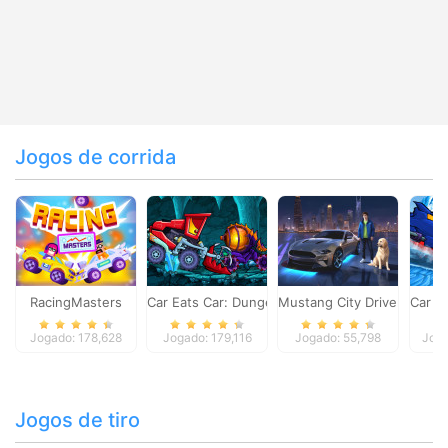
Jogos de corrida
RacingMasters
Car Eats Car: Dungeon Adventure
Mustang City Driver
Car E
Jogado: 178,628
Jogado: 179,116
Jogado: 55,798
Joga
Jogos de tiro