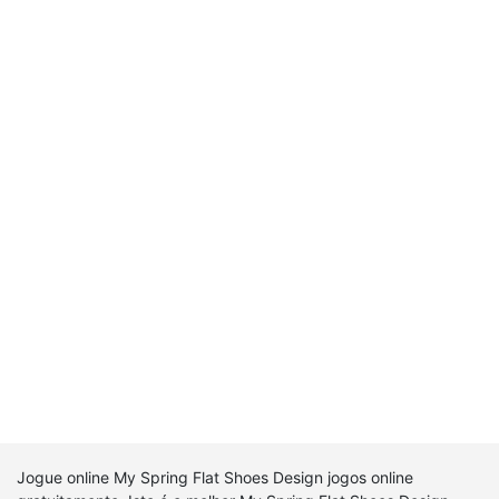
Jogue online My Spring Flat Shoes Design jogos online