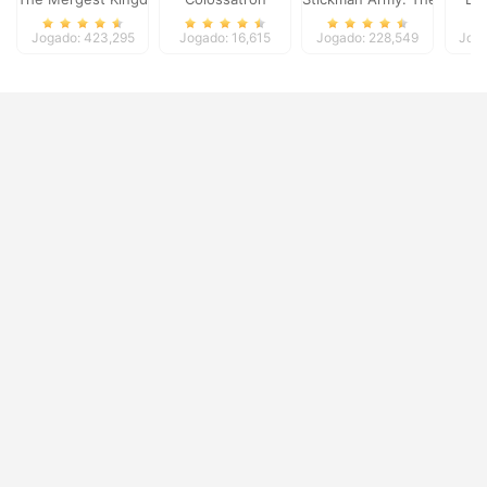
Jogado: 423,295
Jogado: 16,615
Jogado: 228,549
Joga