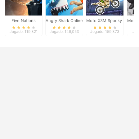
Five Nations
Angry Shark Online
Moto X3M Spooky Land
Merge
Jogado: 119,321
Jogado: 149,053
Jogado: 159,373
Jog