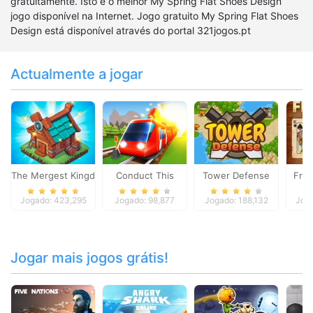
gratuitamente. Isto é o melhor My Spring Flat Shoes Design
jogo disponível na Internet. Jogo gratuito My Spring Flat Shoes
Design está disponível através do portal 321jogos.pt
Actualmente a jogar
The Mergest Kingdom
Conduct This
Tower Defense
Free
Jogado: 423,295
Jogado: 98,877
Jogado: 188,132
Joga
Jogar mais jogos grátis!