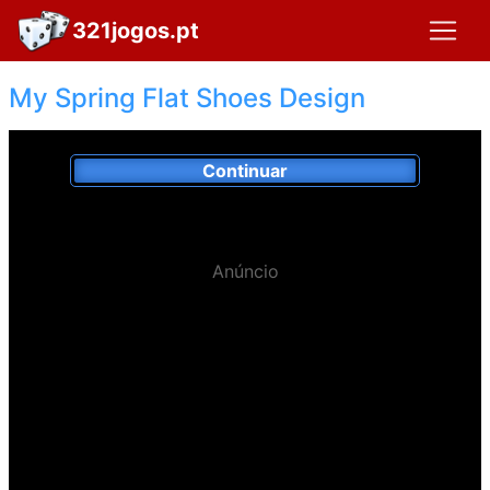
321jogos.pt
My Spring Flat Shoes Design
Continuar
Anúncio