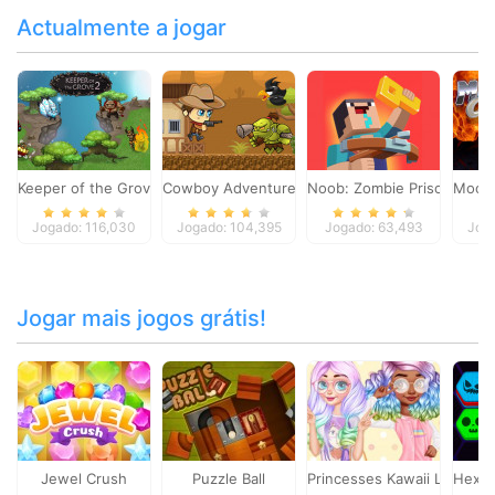
Actualmente a jogar
Keeper of the Grove 2
Cowboy Adventures
Noob: Zombie Prison Esca
Moon 
Jogado: 116,030
Jogado: 104,395
Jogado: 63,493
Joga
Jogar mais jogos grátis!
Jewel Crush
Puzzle Ball
Princesses Kawaii Looks a
Hexa S