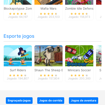
Blockapolypse Zombie Shooter
Mafia Wars
Zombie Idle Defense Onlin
St
Jogado: 64,197
Jogado: 203,103
Jogado: 156,973
Jog
Esporte jogos
Surf Riders
Shaun The Sheep Baahmy Golf
Minicars Soccer
Sup
Jogado: 194,807
Jogado: 157,804
Jogado: 200,360
Joga
Engraçado jogos
Jogos de corrida
Jogos de aventura