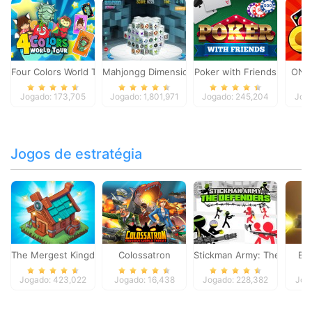
Four Colors World Tour
Mahjongg Dimensions
Poker with Friends
ONO
Jogado: 173,705
Jogado: 1,801,971
Jogado: 245,204
Joga
Jogos de estratégia
The Mergest Kingdom
Colossatron
Stickman Army: The Defen
Bl
Jogado: 423,022
Jogado: 16,438
Jogado: 228,382
Jog