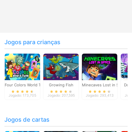
Jogos para crianças
Four Colors World Tour
Growing Fish
Minecaves Lost in Space
Dol
Jogado: 173,705
Jogado: 207,595
Jogado: 293,413
Joga
Jogos de cartas