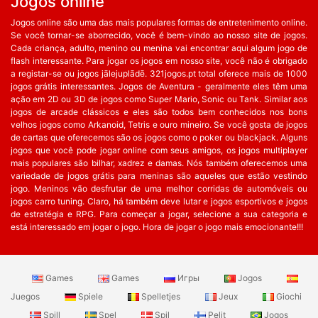
Jogos online
Jogos online são uma das mais populares formas de entretenimento online.
Se você tornar-se aborrecido, você é bem-vindo ao nosso site de jogos.
Cada criança, adulto, menino ou menina vai encontrar aqui algum jogo de
flash interessante. Para jogar os jogos em nosso site, você não é obrigado
a registar-se ou jogos jālejuplādē. 321jogos.pt total oferece mais de 1000
jogos grátis interessantes. Jogos de Aventura - geralmente eles têm uma
ação em 2D ou 3D de jogos como Super Mario, Sonic ou Tank. Similar aos
jogos de arcade clássicos e eles são todos bem conhecidos nos bons
velhos jogos como Arkanoid, Tetris e ouro mineiro. Se você gosta de jogos
de cartas que oferecemos são os jogos como o poker ou blackjack. Alguns
jogos que você pode jogar online com seus amigos, os jogos multiplayer
mais populares são bilhar, xadrez e damas. Nós também oferecemos uma
variedade de jogos grátis para meninas são aqueles que estão vestindo
jogo. Meninos vão desfrutar de uma melhor corridas de automóveis ou
jogos carro tuning. Claro, há também deve lutar e jogos esportivos e jogos
de estratégia e RPG. Para começar a jogar, selecione a sua categoria e
está interessado em jogar o jogo. Hora de jogar o jogo mais emocionante!!!
Games
Games
Игры
Jogos
Juegos
Spiele
Spelletjes
Jeux
Giochi
Spill
Spel
Spil
Pelit
Jogos