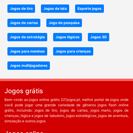
Jogos de tiro
Jogos de luta
Esporte jogos
Jogos de cartas
Jogo de pesquisa
Jogos de estratégia
Jogos lógicos
Jogos 3D
Jogos para meninas
Jogos para crianças
Jogos multijogadores
Jogos grátis
Bem-vindo ao jogos online grátis 321jogos.pt, melhor portal de jogos onde
você pode jogar uma grande variedade de gêneros jogos flash online
grátis, incluindo: jogos de tiro, jogos de cartas, jogos mario, jogos de
crianças, lógica e jogos de tabuleiro, jogos estratégicos, jogos de aventura,
simulação e outros jogos.