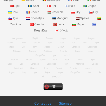
Spill
Spel
Spil
Pelit
Jogos
Ігри
Jocuri
Jatekok
Gry
Hry
Igre
Spelletjes
Mängud
Speles
Zaidimai
Oyunlar
Lojra
Игри
Παιχνίδια
ゲーム
free games
123spill
Games
Игры
Jogos
Juegos
Spiele
Jeux
Giochi
Spill
Spel
Spil
Pelit
Ігри
игры
Gry
Hry
Jogos
Jocuri
Jatekok
Spelletjes
Mängud
Speles
Zaidimai
Oyunlar
Lojra
Игри
Παιχνίδια
Igre
ゲーム
Games
Игры
Spiele
Gry
Jeux
Jocuri
Spill
Spel
Spil
Jatekok
Spelletjes
Pelit
Mängud
Speles
Zaidimai
Giochi
Ігри
Гульні
Oyunlar
Juegos
Jogos
Hry
Igre
Lojra
Игри
Παιχνίδια
खेल
游
戏
ゲームズ
Contact us
Sitemap