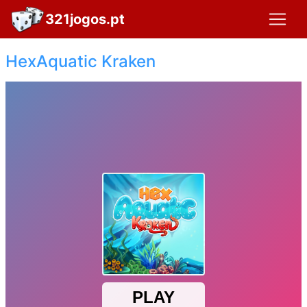
321jogos.pt
HexAquatic Kraken