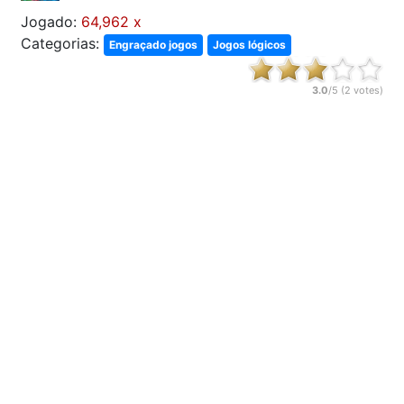
Jogado:
64,962 x
Categorias:
Engraçado jogos
Jogos lógicos
3.0
/5 (
2
votes)