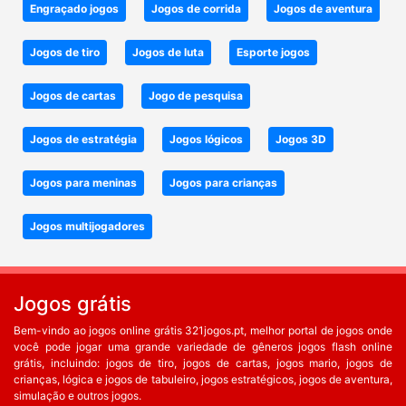
Engraçado jogos
Jogos de corrida
Jogos de aventura
Jogos de tiro
Jogos de luta
Esporte jogos
Jogos de cartas
Jogo de pesquisa
Jogos de estratégia
Jogos lógicos
Jogos 3D
Jogos para meninas
Jogos para crianças
Jogos multijogadores
Jogos grátis
Bem-vindo ao jogos online grátis 321jogos.pt, melhor portal de jogos onde
você pode jogar uma grande variedade de gêneros jogos flash online
grátis, incluindo: jogos de tiro, jogos de cartas, jogos mario, jogos de
crianças, lógica e jogos de tabuleiro, jogos estratégicos, jogos de aventura,
simulação e outros jogos.