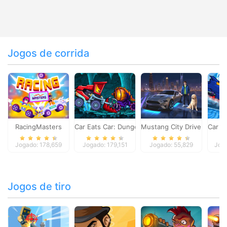
Jogos de corrida
RacingMasters
Car Eats Car: Dungeon Adventure
Mustang City Driver
Car E
Jogado: 178,659
Jogado: 179,151
Jogado: 55,829
Joga
Jogos de tiro