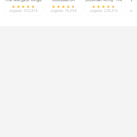
Jogado: 422,914
Jogado: 16,354
Jogado: 228,312
Joga