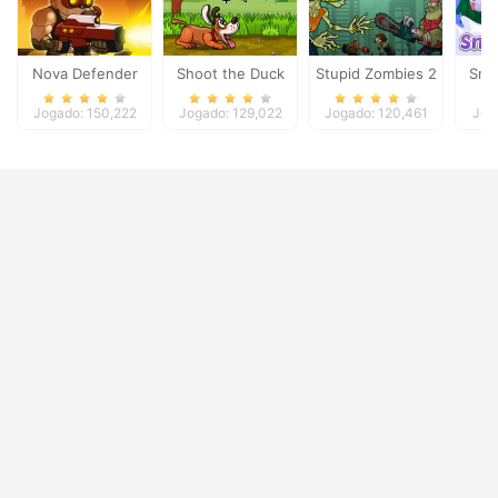
Nova Defender
Shoot the Duck
Stupid Zombies 2
Sno
Jogado: 150,222
Jogado: 129,022
Jogado: 120,461
Jog