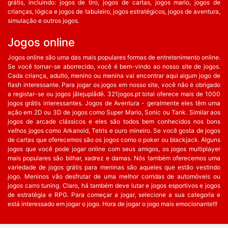
grátis, incluindo: jogos de tiro, jogos de cartas, jogos mario, jogos de
crianças, lógica e jogos de tabuleiro, jogos estratégicos, jogos de aventura,
simulação e outros jogos.
Jogos online
Jogos online são uma das mais populares formas de entretenimento online.
Se você tornar-se aborrecido, você é bem-vindo ao nosso site de jogos.
Cada criança, adulto, menino ou menina vai encontrar aqui algum jogo de
flash interessante. Para jogar os jogos em nosso site, você não é obrigado
a registar-se ou jogos jālejuplādē. 321jogos.pt total oferece mais de 1000
jogos grátis interessantes. Jogos de Aventura - geralmente eles têm uma
ação em 2D ou 3D de jogos como Super Mario, Sonic ou Tank. Similar aos
jogos de arcade clássicos e eles são todos bem conhecidos nos bons
velhos jogos como Arkanoid, Tetris e ouro mineiro. Se você gosta de jogos
de cartas que oferecemos são os jogos como o poker ou blackjack. Alguns
jogos que você pode jogar online com seus amigos, os jogos multiplayer
mais populares são bilhar, xadrez e damas. Nós também oferecemos uma
variedade de jogos grátis para meninas são aqueles que estão vestindo
jogo. Meninos vão desfrutar de uma melhor corridas de automóveis ou
jogos carro tuning. Claro, há também deve lutar e jogos esportivos e jogos
de estratégia e RPG. Para começar a jogar, selecione a sua categoria e
está interessado em jogar o jogo. Hora de jogar o jogo mais emocionante!!!