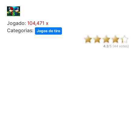
Jogado:
104,471 x
Categorias:
Jogos de tiro
4.3
/5 (
44
votes)