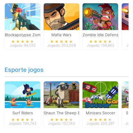
Blockapolypse Zombie Shooter
Mafia Wars
Zombie Idle Defense Onlin
St
Jogado: 64,133
Jogado: 203,008
Jogado: 156,902
Jog
Esporte jogos
Surf Riders
Shaun The Sheep Baahmy Golf
Minicars Soccer
Sup
Jogado: 194,743
Jogado: 157,743
Jogado: 200,287
Joga