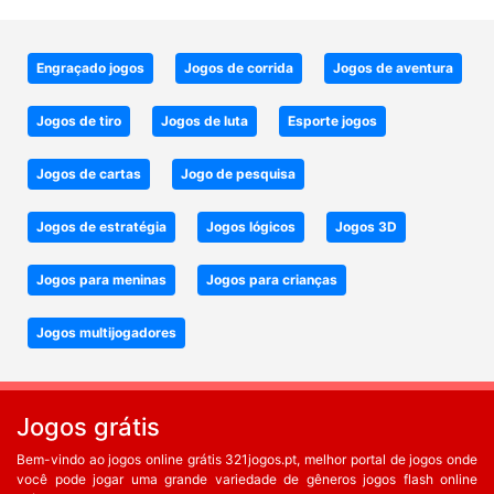
Engraçado jogos
Jogos de corrida
Jogos de aventura
Jogos de tiro
Jogos de luta
Esporte jogos
Jogos de cartas
Jogo de pesquisa
Jogos de estratégia
Jogos lógicos
Jogos 3D
Jogos para meninas
Jogos para crianças
Jogos multijogadores
Jogos grátis
Bem-vindo ao jogos online grátis 321jogos.pt, melhor portal de jogos onde
você pode jogar uma grande variedade de gêneros jogos flash online