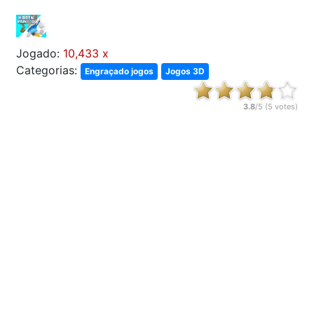
Jogado:
10,433 x
Categorias:
Engraçado jogos
Jogos 3D
3.8
/5 (
5
votes)