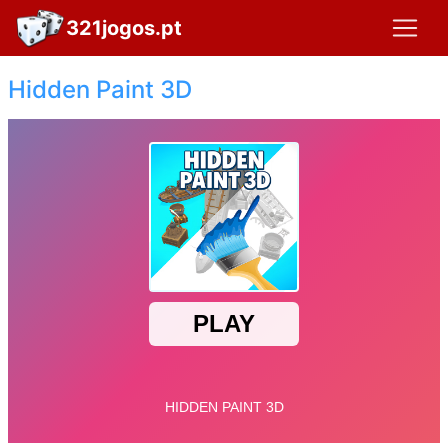
321jogos.pt
Hidden Paint 3D