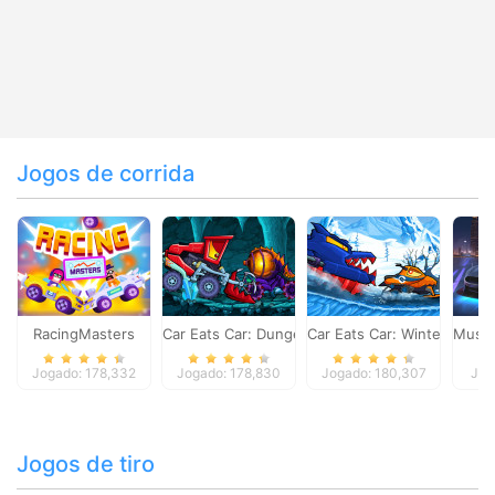
Jogos de corrida
RacingMasters
Car Eats Car: Dungeon Adventure
Car Eats Car: Winter Adve
Musta
Jogado: 178,332
Jogado: 178,830
Jogado: 180,307
Jog
Jogos de tiro