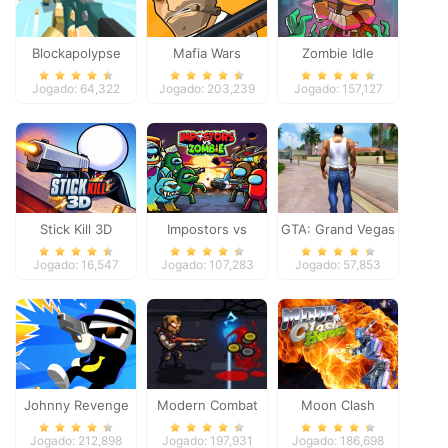
Blockapolypse
Mafia Wars
Zombie Idle
Zombie Shooter
Defense Online
Jogado: 64,322
Jogado: 203,239
Jogado: 157,127
Stick Kill 3D
Impostors vs
GTA: Grand Vegas
Zombies: Survival
Crime
Jogado: 16,547
Jogado: 107,283
Jogado: 57,853
Johnny Revenge
Modern Combat
Moon Clash
Defense
Heroes
Jogado: 212,898
Jogado: 197,931
Jogado: 186,698