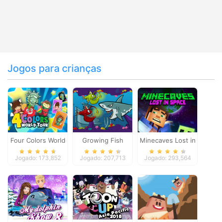
Jogos para crianças
Four Colors World
Growing Fish
Minecaves Lost in
Tour
Space
Jogado: 173,852
Jogado: 207,713
Jogado: 293,564