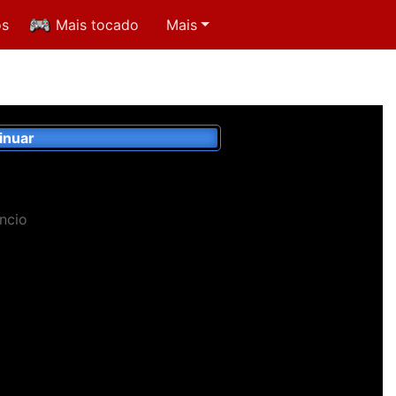
os
Mais tocado
Mais
inuar
ncio