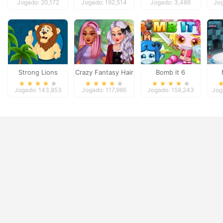
Jogado: 20,172
Jogado: 192,514
Jogado: 3,486
Jog
Strong Lions
Crazy Fantasy Hair
Bomb it 6
Jigsaw
Salon
D
Jogado: 143,853
Jogado: 117,986
Jogado: 159,243
Jog