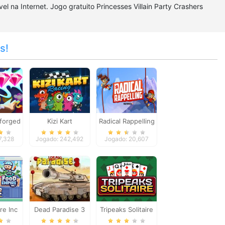
vel na Internet. Jogo gratuito Princesses Villain Party Crashers
s!
forged
Kizi Kart
Radical Rappelling
7,328
Jogado: 242,492
Jogado: 20,607
re Inc
Dead Paradise 3
Tripeaks Solitaire