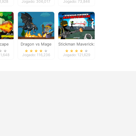
1,928
Jogado: 306,017
Jogado: 73,846
scape
Dragon vs Mage
Stickman Maverick:
Bad Boys Killer
21,648
Jogado: 116,236
Jogado: 121,629