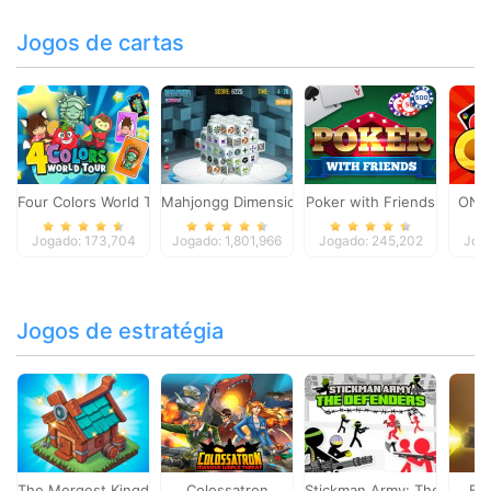
Jogos de cartas
Four Colors World Tour
Mahjongg Dimensions
Poker with Friends
ONO
Jogado: 173,704
Jogado: 1,801,966
Jogado: 245,202
Joga
Jogos de estratégia
The Mergest Kingdom
Colossatron
Stickman Army: The Defen
Bl