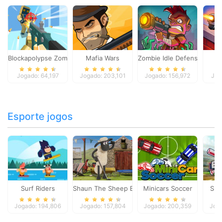
Blockapolypse Zombie Shooter
Mafia Wars
Zombie Idle Defense Onlin
St
Jogado: 64,197
Jogado: 203,101
Jogado: 156,972
Jog
Esporte jogos
Surf Riders
Shaun The Sheep Baahmy Golf
Minicars Soccer
Sup
Jogado: 194,806
Jogado: 157,804
Jogado: 200,359
Joga