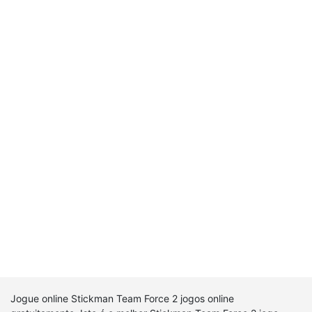
Jogue online Stickman Team Force 2 jogos online