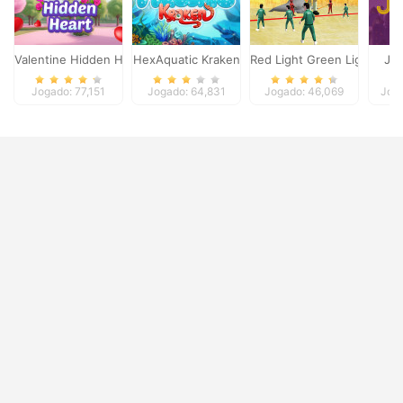
Valentine Hidden Heart
HexAquatic Kraken
Red Light Green Light
Jew
Jogado: 77,151
Jogado: 64,831
Jogado: 46,069
Joga