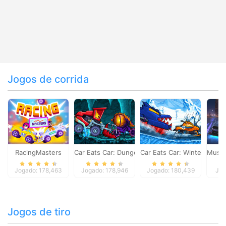
Jogos de corrida
RacingMasters
Car Eats Car: Dungeon Adventure
Car Eats Car: Winter Adve
Musta
Jogado: 178,463
Jogado: 178,946
Jogado: 180,439
Jog
Jogos de tiro