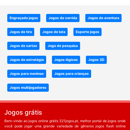
Engraçado jogos
Jogos de corrida
Jogos de aventura
Jogos de tiro
Jogos de luta
Esporte jogos
Jogos de cartas
Jogo de pesquisa
Jogos de estratégia
Jogos lógicos
Jogos 3D
Jogos para meninas
Jogos para crianças
Jogos multijogadores
Jogos grátis
Bem-vindo ao jogos online grátis 321jogos.pt, melhor portal de jogos onde
você pode jogar uma grande variedade de gêneros jogos flash online