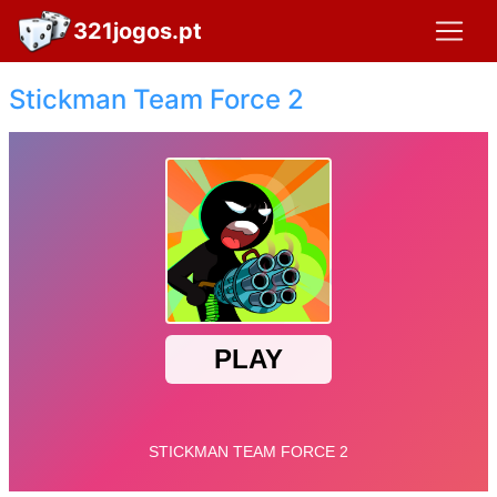
321jogos.pt
Stickman Team Force 2