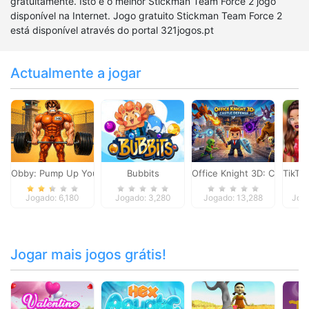
gratuitamente. Isto é o melhor Stickman Team Force 2 jogo
disponível na Internet. Jogo gratuito Stickman Team Force 2
está disponível através do portal 321jogos.pt
Actualmente a jogar
Obby: Pump Up Your Muscles
Bubbits
Office Knight 3D: Castle D
TikTo
Jogado: 6,180
Jogado: 3,280
Jogado: 13,288
Joga
Jogar mais jogos grátis!